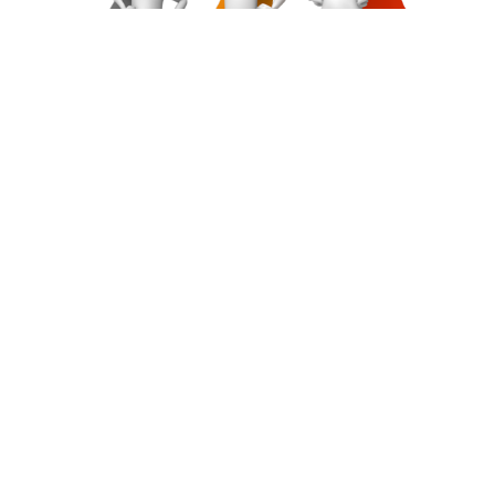
impulsando tu
crecimiento
Consultoría y Gestión del Talento
Tte. Vallbona 7, esc. B, entlo. 4a
Alella, 08328 Barcelona
T. 93 555 21 32
M. 697 26 62 21
info@acoimatge.com
Clientes
Conócenos
Aviso legal
Política de privacidad
Política de cookies