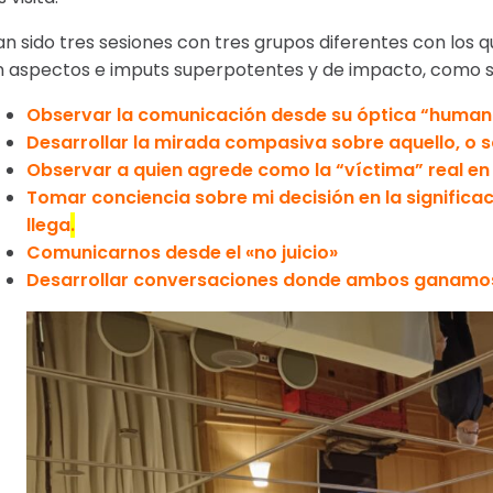
an sido tres sesiones con tres grupos diferentes con los
n aspectos e imputs superpotentes y de impacto, como so
Observar la comunicación desde su óptica “human
Desarrollar la mirada compasiva sobre aquello, o 
Observar a quien agrede como la “víctima” real en
Tomar conciencia sobre mi decisión en la significaci
llega
.
Comunicarnos desde el «no juicio»
Desarrollar conversaciones donde ambos ganamo