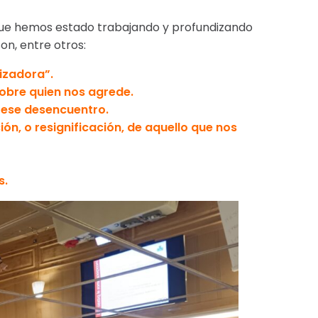
 que hemos estado trabajando y profundizando
n, entre otros:
izadora”.
sobre quien nos agrede.
 ese desencuentro.
ón, o resignificación, de aquello que nos
s.