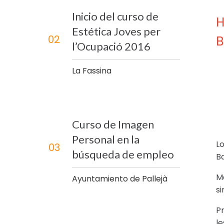
Inicio del curso de
H
Estética Joves per
02
B
l’Ocupació 2016
La Fassina
Curso de Imagen
Personal en la
Lo
03
búsqueda de empleo
B
M
Ayuntamiento de Pallejà
si
Pr
le