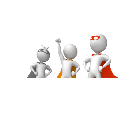
impulsando tu
crecimiento
Consultoría y Gestión del Talento
Tte. Vallbona 7, esc. B, entlo. 4a